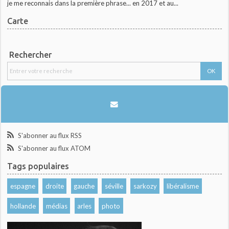
je me reconnais dans la première phrase... en 2017 et au...
Carte
Rechercher
S'abonner au flux RSS
S'abonner au flux ATOM
Tags populaires
espagne
droite
gauche
séville
sarkozy
libéralisme
hollande
médias
arles
photo