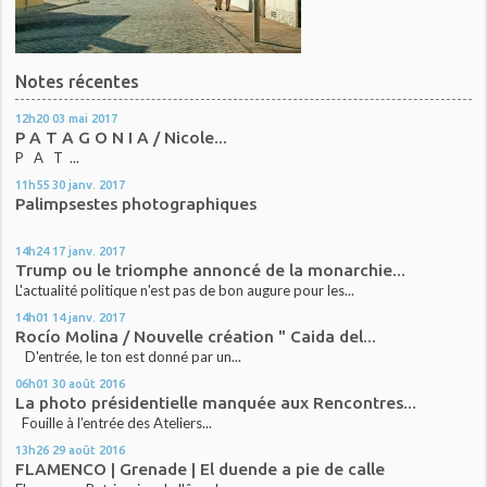
Notes récentes
12h20
03
mai 2017
P A T A G O N I A / Nicole...
P A T ...
11h55
30
janv. 2017
Palimpsestes photographiques
14h24
17
janv. 2017
Trump ou le triomphe annoncé de la monarchie...
L'actualité politique n'est pas de bon augure pour les...
14h01
14
janv. 2017
Rocío Molina / Nouvelle création " Caida del...
D'entrée, le ton est donné par un...
06h01
30
août 2016
La photo présidentielle manquée aux Rencontres...
Fouille à l’entrée des Ateliers...
13h26
29
août 2016
FLAMENCO | Grenade | El duende a pie de calle